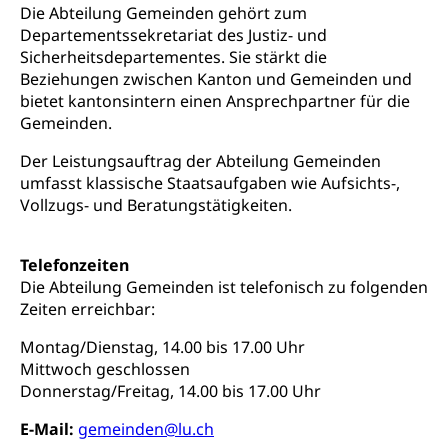
Inklusion im Sport
Die Abteilung Gemeinden gehört zum
Ergänzungsleistungen (EL) (WAS Luzern)
Departementssekretariat des Justiz- und
Menschen mit Behinderungen
Kultur und Medien
Sicherheitsdepartementes. Sie stärkt die
AHV-Altersrente (WAS Luzern)
Beziehungen zwischen Kanton und Gemeinden und
IV-Leistungen (WAS Luzern)
bietet kantonsintern einen Ansprechpartner für die
Archive und Bibliotheken
Gemeinden.
Bücher, Bundesarchiv, Landesbibliothek
Der Leistungsauftrag der Abteilung Gemeinden
Staatsarchiv Luzern
Kulturelle Einrichtungen
umfasst klassische Staatsaufgaben wie Aufsichts-,
Vollzugs- und Beratungstätigkeiten.
Zentral- und Hochschulbibliothek
Museen, Theater, Bibliotheken
Archiv der Denkmalpflege
Dienststelle Kultur
Kulturförderung
Telefonzeiten
Die Abteilung Gemeinden ist telefonisch zu folgenden
Kunst & Kultur (Luzern Tourismus)
Kulturpolitik, Sprachförderung, Denkmalpflege,
Zeiten erreichbar:
kulturelles Angebot, Kulturerbe, kulturelles Erbe,
Nachwuchsförderung, Vermittlung, Selektive
Montag/Dienstag, 14.00 bis 17.00 Uhr
Förderung, Kulturausschreibungen, Kulturpreis,
Werkbeitrag, Produktionsbeitrag, Recherche,
Mittwoch geschlossen
Bildende Kunst, Angewandte Kunst, Theater/Tanz,
Donnerstag/Freitag, 14.00 bis 17.00 Uhr
Musik, Entwicklung, Programmbeiträge,
Filmförderung, Regionale Förderfonds,
E-Mail:
gemeinden@lu.ch
Werkankäufe, Kunstankäufe, Kunst und Bau, Schule