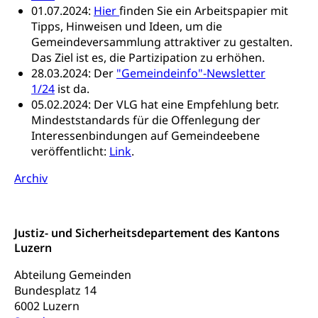
01.07.2024:
Hier
finden Sie ein Arbeitspapier mit
zentras (Betrieb und Unterhalt LU, OW, NW,
Tipps, Hinweisen und Ideen, um die
ZG)
Gemeindeversammlung attraktiver zu gestalten.
Persönliches
Strassenverkehrsamt
Das Ziel ist es, die Partizipation zu erhöhen.
28.03.2024: Der
"Gemeindeinfo"-Newsletter
Verkehr und Infrastruktur vif
Zivilstand
1/24
ist da.
05.02.2024: Der VLG hat eine Empfehlung betr.
Kantonsstrassen
Geburt, Heirat, Ehe, Partnerschaft, Tod,
Zivilstandsamt, Zivilstandsregiste
Mindeststandards für die Offenlegung der
Interessenbindungen auf Gemeindeebene
Zivilstandswesen
Adoption
veröffentlicht:
Link
.
Adoptivkind, Adoptiveltern, Adoptionsvermittlung,
Archiv
Adoptionsverfahren, elterliche Gewalt, elterliche
Sorge
Adoption
Aufenthaltsbewilligungen
Justiz- und Sicherheitsdepartement des Kantons
Luzern
Niederlassungsbewilligung, Aufenthalt,
Niederlassung, Wohnsitz
Abteilung Gemeinden
Bundesplatz 14
Amt für Migration
Ausweise und Bescheinigungen
6002 Luzern