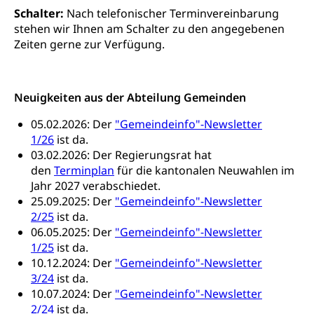
und Kultur, Kulturgesuche, Kulturvermittlung
Schalter:
Nach telefonischer Terminvereinbarung
stehen wir Ihnen am Schalter zu den angegebenen
Kulturförderung und Vermittlung
Zeiten gerne zur Verfügung.
Angebote für Schulklassen
Mobilität
Zentralschweizer Filmförderung
Neuigkeiten aus der Abteilung Gemeinden
Schiene und öffentlicher Verkehr
05.02.2026: Der
"Gemeindeinfo"-Newsletter
Schienenverkehr, Zugverkehr, Bahnverkehr,
1/26
ist da.
Transportmittel, öffentlicher Verkehr
03.02.2026: Der Regierungsrat hat
Verkehrsverbund Luzern VVL
Schifffahrt
den
Terminplan
für die kantonalen Neuwahlen im
Jahr 2027 verabschiedet.
Öffentlicher Verkehr Luzern Mobil
Schiffsverkehr, Binnenschifffahrt, Seeschifffahrt,
25.09.2025: Der
"Gemeindeinfo"-Newsletter
Flussschifffahrt
2/25
ist da.
06.05.2025: Der
"Gemeindeinfo"-Newsletter
Schifffahrt (Strassenverkehrsamt)
Strasse
1/25
ist da.
Autoverkehr, Lastwagenverkehr, Schwerverkehr,
10.12.2024: Der
"Gemeindeinfo"-Newsletter
leistungsabhängige Schwerverkehrsabgabe,
3/24
ist da.
Langsamverkehr, Transportmittel, Auto, Motorrad,
10.07.2024: Der
"Gemeindeinfo"-Newsletter
Individualverkehr
2/24
ist da.