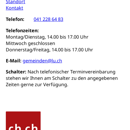
Standort
Reisepass, Identitätskarte, Visum, Geburtsurkunde
Kontakt
Jagdausweis, Fischereiausweis
Einbürgerung
Telefon:
041 228 64 83
Strafregisterauszug bestellen
Nationalität, Staatsangehörigkeit,
Telefonzeiten:
Staatsbürgerschaft, Bürgerrecht, Erwerb des
Waffen, Sprengstoffe und Pyrotechnik
Bürgerrechts, Verlust des Bürgerrechts,
Montag/Dienstag, 14.00 bis 17.00 Uhr
Einbürgerungsverfahren
Mittwoch geschlossen
Reisepass, Identitätskarte
Donnerstag/Freitag, 14.00 bis 17.00 Uhr
Einbürgerungen
Geburt
Strassenverkehrsamt (Führerausweis,
Fahrzeugausweis)
E-Mail:
gemeinden@lu.ch
Geburtsurkunde, Geburtsschein, Geburtsanzeige
Namensänderungen
Schalter:
Nach telefonischer Terminvereinbarung
Familienzulagen (WAS Luzern)
Kinder und Jugendliche
stehen wir Ihnen am Schalter zu den angegebenen
Zeiten gerne zur Verfügung.
Schwangerschaft / Geburt (gruezi.lu.ch)
Mündigkeit, Kindesschutz, Jugendschutz
Kinder- und Jugendförderung
Pflege / Pflegeheim
Psychische Gesundheit
Hauspflege, spitalexterne Pflege, Spitex
IV für Kinder und Jugendliche (WAS Luzern)
Betreuende Angehörige
Religion