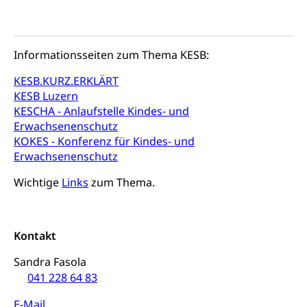
Schuldienste
swissuniversities
Vorschule
Betreuungsangebote
Universität Luzern
Kindergarten, Kinderkrippe, Krippe, Kinderhort,
Informationsseiten zum Thema KESB:
Kindertagesstätte, Spielgruppe, Tagesmutter,
Schulliste
Fachstelle Hochschulbildung
Freiwilliges Kindergarten Jahr
KESB.KURZ.ERKLÄRT
Heilpädagogische Schulen
KESB Luzern
Kinderbetreuung
Freiwilliger Schulsport
KESCHA - Anlaufstelle Kindes- und
Freiwilliges Kindergarten Jahr
Erwachsenenschutz
Gesundheit und Soziales
KOKES - Konferenz für Kindes- und
Frühe Sprachförderung
Erwachsenenschutz
Konsumentenschutz
Kindergarten & Basisstufe
Wichtige
Links
zum Thema.
Konsumentenrechte, Produktsicherheit,
Frühe Förderung
Preisüberwachung, Preisüberwacher,
Konsumentenorganisation, parallele Einfuhr,
regionale Erschöpfung, nationale Erschöpfung,
Kontakt
internationale Erschöpfung, Preisabsprache, Kartell,
Cassis-deDijon-Prinzip
Sandra Fasola
041 228 64 83
Lebensmittelkontrolle und
Krankenversicherung
Verbraucherschutz
Unfallversicherung, Berufsunfallversicherung,
E-Mail