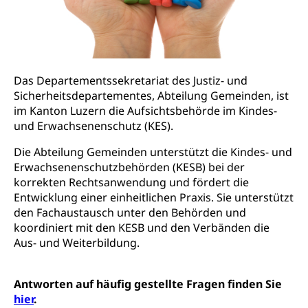
Fachklasse Grafik (fachklassegrafik.ch)
Schulpflicht, Schulobligatorium, Primarschule,
Beratung & Unterstützung
Fachstelle Berufsbildung
Sekundarschule, Schulferien, Tagesschule,
Fach- & Wirtschafts-Mittelschulzentrum FMZ
Schulergänzende Betreuung, Logopädie,
Neuorientierung
BIZ Beratungs- und Informationszentrum
Psychomotorik, Schulpsychologie, Schulsozialarbeit,
Gymnasialbildung, Kantonsschulen
für Bildung und Beruf
Heilpädagogik und Sonderschulen
Gymnasien & Fachmittelschulen (beruf.lu.ch)
Berufsmaturität
Das Departementssekretariat des Justiz- und
Kantonale Sportcamps
Stipendien und Darlehen
Sicherheitsdepartementes, Abteilung Gemeinden, ist
Studienwahl- und Studienbearatung
Zentrum für Brückenangebote
im Kanton Luzern die Aufsichtsbehörde im Kindes-
Primarschule
Studienbeihilfe, Stipendien, Ausbildungsdarlehen
Fachklasse Grafik
und Erwachsenenschutz (KES).
Sekundarschule
Stipendien Universität Luzern unilu
Universität
Gesundheitsmittelschule
Die Abteilung Gemeinden unterstützt die Kindes- und
Schulpflicht
Finanzielle Unterstützung für Ausbildung
Erwachsenenschutzbehörden (KESB) bei der
Technische Hochschule, Studium,
Informatikmittelschule
Hochschulstudium, Universitätsstudium,
Pflege HF oder Studium Pflege FH
korrekten Rechtsanwendung und fördert die
Kindergarten & Basisstufe
universitäre Ausbildung, akademische Ausbildung,
Wirtschaftsmittelschule
Entwicklung einer einheitlichen Praxis. Sie unterstützt
Fachstelle Stipendien (beruf.lu.ch)
Hochschulbildung, Hochschule, universitäre
Förderangebote
den Fachaustausch unter den Behörden und
FMS und Vollzeitschulen mit BM
Hochschule, Bachelor, Master, Doktorat,
koordiniert mit den KESB und den Verbänden die
Studienbeiträge Höhere Berufsbildung
Sonderschulung
Weiterbildung, Forschung, Entwicklung,
Aus- und Weiterbildung.
Dienstleistungen, Hochschule Luzern,
Finanzielle Unterstützung Pädagogische
Musikschulen
Fachhochschule Zentralschweiz, HSLU,
Hochschule PHLU
Pädagogische Hochschule Luzern, PH Luzern, UniLU,
Schulferien
Antworten auf häufig gestellte Fragen finden Sie
swissuniversities (Dachorganisation der Schweizer
Stipendien Hochschule Luzern hslu
Hochschulen)
hier
.
Früherziehung