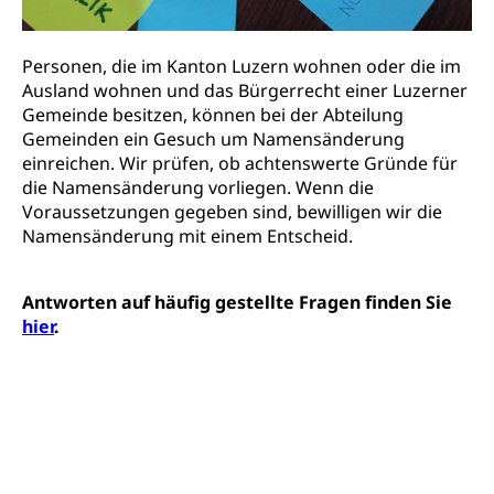
Berufsberatung, Standortbestimmung,
Studienberatung, Beratung und Unterstützung,
Berufsabschluss für Erwachsene
Personen, die im Kanton Luzern wohnen oder die im
Ausland wohnen und das Bürgerrecht einer Luzerner
Erwachsenenmatura
Berufliche Grundbildung
Gemeinde besitzen, können bei der Abteilung
Bildungsgutscheine Grundkompetenzen
Lehre, Berufsfachschule, Lehrbetrieb, Lehrvertrag,
Gemeinden ein Gesuch um Namensänderung
Berufsberatung, Qualifikationsverfahren,
einreichen. Wir prüfen, ob achtenswerte Gründe für
Bildung & Berufsabschluss für Erwachsene
Berufswahl & Berufsberatung, Schnupperlehre und
die Namensänderung vorliegen. Wenn die
Lehrstellensuche, Berufsmaturität,
Fachperson Betreuung (verkürzte
Voraussetzungen gegeben sind, bewilligen wir die
Brückenangebote, Zugewanderte & Arbeitsmarkt,
Grundbildung)
Namensänderung mit einem Entscheid.
Fachstelle Berufsbildung
Fachperson Gesundheit (verkürzte
Schulen und Berufsbildungszentren
Hochschule Fachhochschule
Grundbildung)
Antworten auf häufig gestellte Fragen finden Sie
Integrationsvorlehre INVOL Zentralschweiz
hier
.
Studium, Hochschulstudium, tertiäre Bildung
Allgemeinbildung für Erwachsene
Fremdsprachen in der Berufslehre –
Berufsberatung (berufsberatung.ch)
Campus Horw
Mittelschulen
MobiLingua
Grundkompetenzen (einfach-besser.ch)
Campus Horw (HSLU)
Gymnasium, Handelsmittelschule, Sekundarstufe II,
Informationen für Lernende und Gesetzliche
Kantonsschule, Fachmittelschule, Fachmatura,
Bildung & Berufsabschluss für Erwachsene
Fachstelle Hochschulbildung
Vertreter
Fachklasse Grafik Luzern, Berufsmatura,
Informatikmittelschule, Fachmittelschulzentrum
Lehre nach dem Gymnasium
Hochschulen
Informationen für zugewanderte Personen
FMS, Fachmittelschulen, Vollzeitschulen mit