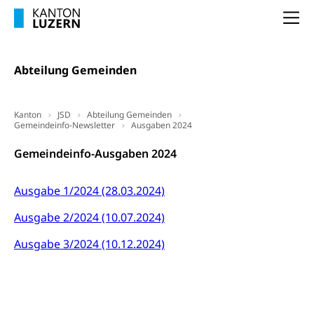
(gewaltpraevention.lu.ch)
Entlassung, Stellenverlust, Arbeitsmangel,
Na
Unterbeschäftigung, Arbeitslosenversicherung,
Arbeitsgericht
Arbeitslosenentschädigung
Schlichtungsbehörde Arbeit
Abteilung Gemeinden
Arbeitslosigkeit (gruezi.lu.ch)
Berufliche Selbständigkeit
Arbeitslosigkeit und Stellensuche (WAS
selbständig Erwerbender, Freiberufler
Luzern)
Kanton
JSD
Abteilung Gemeinden
Unterstützung der Wirtschaftsförderung
Gemeindeinfo-Newsletter
Pensionierung
Ausgaben 2024
Arbeitslosenentschädigung (WAS Luzern)
Luzern
Frühpensionierung, Altersrente, berufliche
Gemeindeinfo-Ausgaben 2024
Vorsorge, Altersvorsorge
Handelsregister Luzern
Dienststelle Steuern - Wissenswertes
Ausgabe 1/2024 (28.03.2024)
AHV-Altersrente (WAS Luzern)
Selbständige (WAS Luzern)
LUPK - Luzerner Pensionskasse
Ausgabe 2/2024 (10.07.2024)
Bildung und Forschung
Altersvorsorge (gruezi.lu.ch)
Ausgabe 3/2024 (10.12.2024)
Wissenschaftsförderung
Forschungsförderung, Wissenschaftsmarketing,
Wissenschaft, Forschung, Entwicklung, Projekte